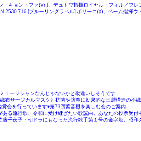
ル★チョン・キョン・ファ(Vn)、デュトワ指揮ロイヤル・フィル／
N 2530 716 [ブルーリングラベル] ポリーニ(p)、ベーム指
すごいミュージシャンなんじゃないかと勘違いしそうです
織布サージカルマスク》抗菌や防塵に効果的な三層構造の不織
賞会を行っています◉第73回蓄音機を楽しむ会のご案内
がある流行歌、令和に受け継ぎたい歌謡曲。あなたの投票受付
佐藤千夜子・朝ドラにもなった流行歌手第１号の金字塔、昭和