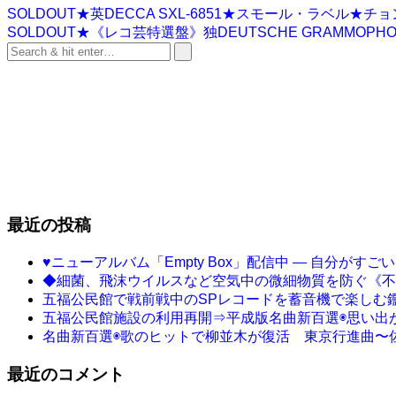
SOLDOUT★英DECCA SXL-6851★スモール・ラベ
SOLDOUT★《レコ芸特選盤》独DEUTSCHE GRAMMOPHO
最近の投稿
♥ニューアルバム「Empty Box」配信中 ― 自分が
◆細菌、飛沫ウイルスなど空気中の微細物質を防ぐ《不
五福公民館で戦前戦中のSPレコードを蓄音機で楽しむ鑑
五福公民館施設の利用再開⇒平成版名曲新百選◉思い出
名曲新百選◉歌のヒットで柳並木が復活 東京行進曲〜
最近のコメント