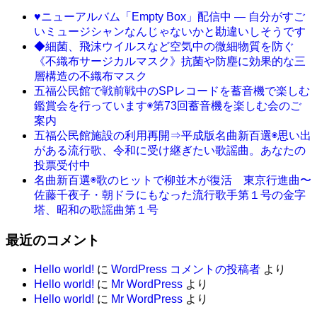
♥ニューアルバム「Empty Box」配信中 ― 自分がすご
いミュージシャンなんじゃないかと勘違いしそうです
◆細菌、飛沫ウイルスなど空気中の微細物質を防ぐ
《不織布サージカルマスク》抗菌や防塵に効果的な三
層構造の不織布マスク
五福公民館で戦前戦中のSPレコードを蓄音機で楽しむ
鑑賞会を行っています◉第73回蓄音機を楽しむ会のご
案内
五福公民館施設の利用再開⇒平成版名曲新百選◉思い出
がある流行歌、令和に受け継ぎたい歌謡曲。あなたの
投票受付中
名曲新百選◉歌のヒットで柳並木が復活 東京行進曲〜
佐藤千夜子・朝ドラにもなった流行歌手第１号の金字
塔、昭和の歌謡曲第１号
最近のコメント
Hello world!
に
WordPress コメントの投稿者
より
Hello world!
に
Mr WordPress
より
Hello world!
に
Mr WordPress
より