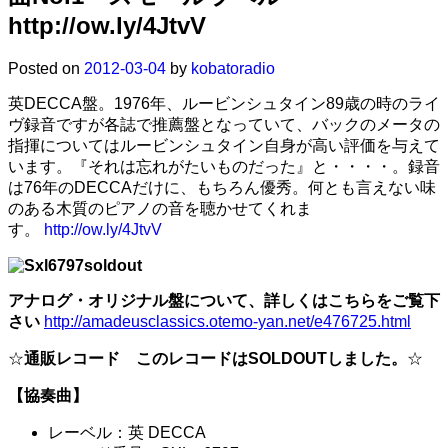
http://ow.ly/4JtvV
Posted on
2012-03-04
by
kobatoradio
英DECCA盤。1976年、ルービンシュタイン89歳の時のライ
ヴ録音ですが各誌で推薦盤となっていて、バックのメータの
指揮についてはルービンシュタイン自身が高い評価を与えて
います。『それは忘れがたいものだった』と・・・・。録音
は76年のDECCAだけに、もちろん優秀。何とも言えない味
のある木質のピアノの音を聴かせてくれま
す。
http://ow.ly/4JtvV
アナログ・オリジナル盤について、詳しくはこちらをご覧下
さい
http://amadeusclassics.otemo-yan.net/e476725.html
☆
通販レコード このレコードはSOLDOUTしました。
☆
【協奏曲】
レーベル：英 DECCA