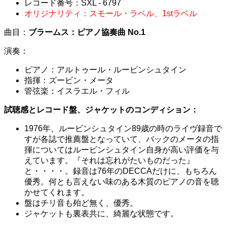
レコード番号：SXL - 6797
オリジナリティ：スモール・ラベル、1stラベル
曲目：
ブラームス：ピアノ協奏曲 No.1
演奏：
ピアノ：アルトゥール・ルービンシュタイン
指揮：ズービン・メータ
管弦楽：イスラエル・フィル
試聴感とレコード盤、ジャケットのコンディション：
1976年、ルービンシュタイン89歳の時のライヴ録音で
すが各誌で推薦盤となっていて、バックのメータの指
揮についてはルービンシュタイン自身が高い評価を与
えています。『それは忘れがたいものだった』
と・・・・。録音は76年のDECCAだけに、もちろん
優秀。何とも言えない味のある木質のピアノの音を聴
かせてくれます。
盤はチリ音も殆ど無く、優秀。
ジャケットも裏表共に、綺麗な状態です。