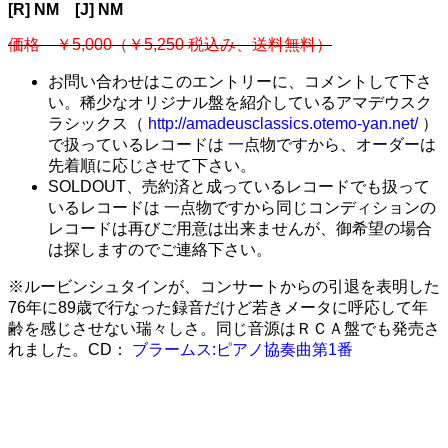
[R] NM [J] NM
価格 ￥5,000（￥5,250 税込み、送料無料）
お問い合わせはこのエントリーに、コメントして下さ
い。稀少なオリジナル盤を紹介しているアマデウスク
ラシックス（
http://amadeusclassics.otemo-yan.net/
）
で扱っているレコードは 一点物ですから、オーダーは
先着順に応じさせて下さい。
SOLDOUT、売約済と成っているレコードでも扱って
いるレコードは 一点物ですから同じコンディションの
レコードは再びご用意は出来ませんが、御希望の場合
は探しますのでご連絡下さい。
※ルービンシュタインが、コンサートからの引退を表明した
76年に89歳で行なった録音だけど若きメータに呼応して年
齢を感じさせない瑞々しさ。同じ音源はＲＣＡ盤でも発売さ
れました。CD：
ブラームス:ピアノ協奏曲第1番