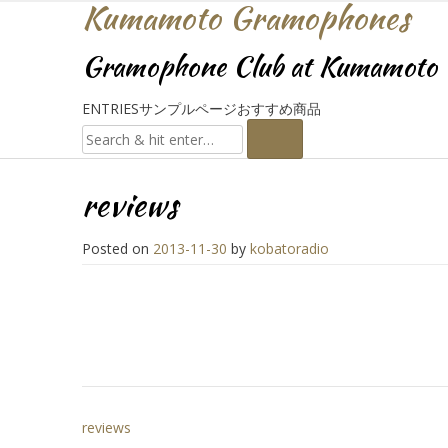
Kumamoto Gramophones
Gramophone Club at Kumamoto
ENTRIES
サンプルページ
おすすめ商品
reviews
Posted on
2013-11-30
by
kobatoradio
投
reviews