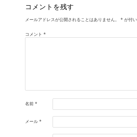
稿
コメントを残す
ナ
ビ
メールアドレスが公開されることはありません。
*
が付い
ゲ
コメント
*
ー
シ
ョ
ン
名前
*
メール
*