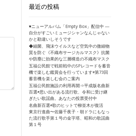
最近の投稿
♥ニューアルバム「Empty Box」配信中 ―
自分がすごいミュージシャンなんじゃない
かと勘違いしそうです
◆細菌、飛沫ウイルスなど空気中の微細物
質を防ぐ《不織布サージカルマスク》抗菌
や防塵に効果的な三層構造の不織布マスク
五福公民館で戦前戦中のSPレコードを蓄音
機で楽しむ鑑賞会を行っています◉第73回
蓄音機を楽しむ会のご案内
五福公民館施設の利用再開⇒平成版名曲新
百選◉思い出がある流行歌、令和に受け継
ぎたい歌謡曲。あなたの投票受付中
名曲新百選◉歌のヒットで柳並木が復活
東京行進曲〜佐藤千夜子・朝ドラにもなっ
た流行歌手第１号の金字塔、昭和の歌謡曲
第１号