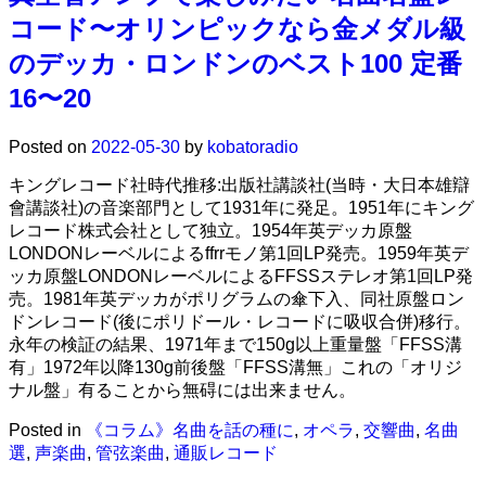
コード〜オリンピックなら金メダル級
のデッカ・ロンドンのベスト100 定番
16〜20
Posted on
2022-05-30
by
kobatoradio
キングレコード社時代推移:出版社講談社(当時・大日本雄辯
會講談社)の音楽部門として1931年に発足。1951年にキング
レコード株式会社として独立。1954年英デッカ原盤
LONDONレーベルによるffrrモノ第1回LP発売。1959年英デ
ッカ原盤LONDONレーベルによるFFSSステレオ第1回LP発
売。1981年英デッカがポリグラムの傘下入、同社原盤ロン
ドンレコード(後にポリドール・レコードに吸収合併)移行。
永年の検証の結果、1971年まで150g以上重量盤「FFSS溝
有」1972年以降130g前後盤「FFSS溝無」これの「オリジ
ナル盤」有ることから無碍には出来ません。
Posted in
《コラム》名曲を話の種に
,
オペラ
,
交響曲
,
名曲
選
,
声楽曲
,
管弦楽曲
,
通販レコード