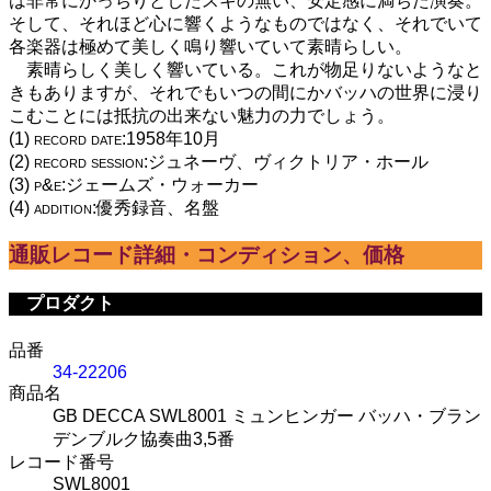
は非常にかっちりとしたスキの無い、安定感に満ちた演奏。
そして、それほど心に響くようなものではなく、それでいて
各楽器は極めて美しく鳴り響いていて素晴らしい。
素晴らしく美しく響いている。これが物足りないようなと
きもありますが、それでもいつの間にかバッハの世界に浸り
こむことには抵抗の出来ない魅力の力でしょう。
(1) record date:1958年10月
(2) record session:ジュネーヴ、ヴィクトリア・ホール
(3) p&e:ジェームズ・ウォーカー
(4) addition:優秀録音、名盤
通販レコード詳細・コンディション、価格
プロダクト
品番
34-22206
商品名
GB DECCA SWL8001 ミュンヒンガー バッハ・ブラン
デンブルク協奏曲3,5番
レコード番号
SWL8001