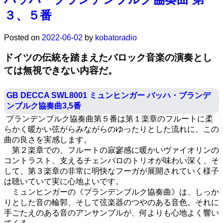
３、５番
Posted on
2022-06-02
by
kobatoradio
ドイツの伝統を踏まえたバロック音楽の演奏とし
ては無視できない内容だ。
GB DECCA SWL8001 ミュンヒンガー バッハ・ブランデ
ンブルク協奏曲3,5番
ブランデンブルク協奏曲第５番は第１楽章のフルートに柔
らかく暖かい弦がらみながらのゆったりとした流れに、この
曲の良さを実感します。
第２楽章での、フルートの寂寥感に暖かいヴァイオリンの
コントラスト、支えるチェンバロのトリオが味わい深く、そ
して、第３楽章の非常に明快なフーガが展開されていく様子
は聴いていて実に心地よいです。
ミュンヒンガーの《ブランデンブルク協奏曲》は、しっか
りとした音の輪郭、そして弦楽器のつやのある音色。それに
手ごたえのある音のアンサンブルが、何よりも心地よく響い