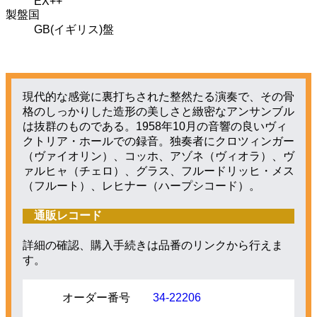
EX++
製盤国
GB(イギリス)盤
現代的な感覚に裏打ちされた整然たる演奏で、その骨
格のしっかりした造形の美しさと緻密なアンサンブル
は抜群のものである。1958年10月の音響の良いヴィ
クトリア・ホールでの録音。独奏者にクロツィンガー
（ヴァイオリン）、コッホ、アゾネ（ヴィオラ）、ヴ
ァルヒャ（チェロ）、グラス、フルードリッヒ・メス
（フルート）、レヒナー（ハープシコード）。
通販レコード
詳細の確認、購入手続きは品番のリンクから行えま
す。
オーダー番号
34-22206