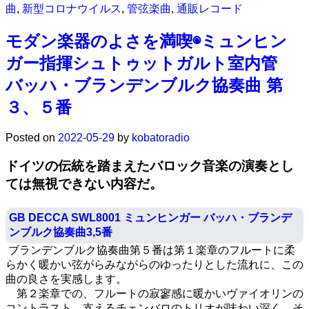
曲
,
新型コロナウイルス
,
管弦楽曲
,
通販レコード
モダン楽器のよさを満喫◉ミュンヒン
ガー指揮シュトゥットガルト室内管
バッハ・ブランデンブルク協奏曲 第
３、５番
Posted on
2022-05-29
by
kobatoradio
ドイツの伝統を踏まえたバロック音楽の演奏とし
ては無視できない内容だ。
GB DECCA SWL8001 ミュンヒンガー バッハ・ブランデ
ンブルク協奏曲3,5番
ブランデンブルク協奏曲第５番は第１楽章のフルートに柔
らかく暖かい弦がらみながらのゆったりとした流れに、この
曲の良さを実感します。
第２楽章での、フルートの寂寥感に暖かいヴァイオリンの
コントラスト、支えるチェンバロのトリオが味わい深く、そ