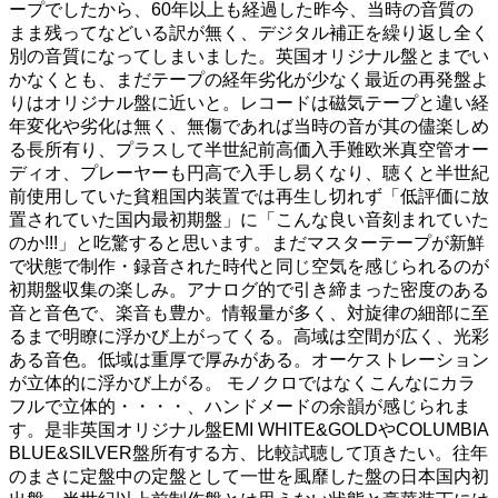
ープでしたから、60年以上も経過した昨今、当時の音質の
まま残ってなどいる訳が無く、デジタル補正を繰り返し全く
別の音質になってしまいました。英国オリジナル盤とまでい
かなくとも、まだテープの経年劣化が少なく最近の再発盤よ
りはオリジナル盤に近いと。レコードは磁気テープと違い経
年変化や劣化は無く、無傷であれば当時の音が其の儘楽しめ
る長所有り、プラスして半世紀前高価入手難欧米真空管オー
ディオ、プレーヤーも円高で入手し易くなり、聴くと半世紀
前使用していた貧粗国内装置では再生し切れず「低評価に放
置されていた国内最初期盤」に「こんな良い音刻まれていた
のか!!!」と吃驚すると思います。まだマスターテープが新鮮
で状態で制作・録音された時代と同じ空気を感じられるのが
初期盤収集の楽しみ。アナログ的で引き締まった密度のある
音と音色で、楽音も豊か。情報量が多く、対旋律の細部に至
るまで明瞭に浮かび上がってくる。高域は空間が広く、光彩
ある音色。低域は重厚で厚みがある。オーケストレーション
が立体的に浮かび上がる。 モノクロではなくこんなにカラ
フルで立体的・・・・、ハンドメードの余韻が感じられま
す。是非英国オリジナル盤EMI WHITE&GOLDやCOLUMBIA
BLUE&SILVER盤所有する方、比較試聴して頂きたい。往年
のまさに定盤中の定盤として一世を風靡した盤の日本国内初