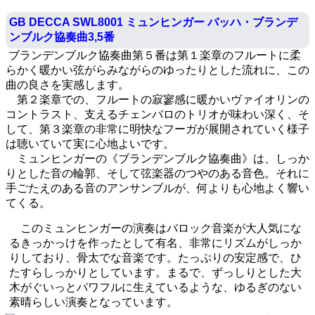
GB DECCA SWL8001 ミュンヒンガー バッハ・ブランデ
ンブルク協奏曲3,5番
ブランデンブルク協奏曲第５番は第１楽章のフルートに柔
らかく暖かい弦がらみながらのゆったりとした流れに、この
曲の良さを実感します。
第２楽章での、フルートの寂寥感に暖かいヴァイオリンの
コントラスト、支えるチェンバロのトリオが味わい深く、そ
して、第３楽章の非常に明快なフーガが展開されていく様子
は聴いていて実に心地よいです。
ミュンヒンガーの《ブランデンブルク協奏曲》は、しっか
りとした音の輪郭、そして弦楽器のつやのある音色。それに
手ごたえのある音のアンサンブルが、何よりも心地よく響い
てくる。
このミュンヒンガーの演奏はバロック音楽が大人気にな
るきっかっけを作ったとして有名、非常にリズムがしっか
りしており、骨太でな音楽です。たっぷりの安定感で、ひ
たすらしっかりとしています。まるで、ずっしりとした大
木がぐいっとパワフルに生えているような、ゆるぎのない
素晴らしい演奏となっています。