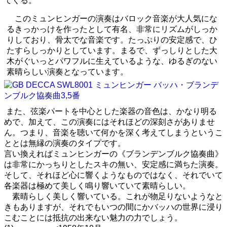
てくる。
このミュンヒンガーの演奏はバロック音楽が大人気にな
るきっかっけを作ったとして有名、非常にリズムがしっか
りしており、骨太でな音楽です。たっぷりの安定感で、ひ
たすらしっかりとしています。まるで、ずっしりとした大
木がぐいっとパワフルに生えているような、ゆるぎのない
素晴らしい演奏となっています。
また、弦楽パートを中心とした楽器の音色は、かなり明る
めで、加えて、この演奏にはそれほどの深刻さがありませ
ん。つまり、音楽を聴いて何かを深く考えてしまうというこ
ととは無縁の演奏のタイプです。
言い換えればミュンヒンガーの《ブランデンブルク協奏曲》
は非常にかっちりとしたスキの無い、安定感に満ちた演奏。
そして、それほど心に響くようなものではなく、それでいて
各楽器は極めて美しく鳴り響いていて素晴らしい。
素晴らしく美しく響いている。これが物足りないようなと
きもありますが、それでもいつの間にかバッハの世界に浸り
こむことには抵抗の出来ない魅力の力でしょう。