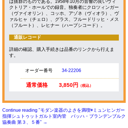
は抜群のものである。1958年10月の音響の良いヴィ
クトリア・ホールでの録音。独奏者にクロツィンガー
（ヴァイオリン）、コッホ、アゾネ（ヴィオラ）、ヴ
ァルヒャ（チェロ）、グラス、フルードリッヒ・メス
（フルート）、レヒナー（ハープシコード）。
通販レコード
詳細の確認、購入手続きは品番のリンクから行えま
す。
オーダー番号
34-22206
通常価格
3,850円
（税込）
Continue reading
"モダン楽器のよさを満喫◉ミュンヒンガー
指揮シュトゥットガルト室内管 バッハ・ブランデンブルク
協奏曲 第３、５番"
→