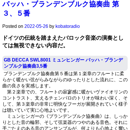
バッハ・ブランデンブルク協奏曲 第
３、５番
Posted on
2022-05-26
by
kobatoradio
ドイツの伝統を踏まえたバロック音楽の演奏とし
ては無視できない内容だ。
GB DECCA SWL8001 ミュンヒンガー バッハ・ブランデ
ンブルク協奏曲3,5番
ブランデンブルク協奏曲第５番は第１楽章のフルートに柔
らかく暖かい弦がらみながらのゆったりとした流れに、この
曲の良さを実感します。
第２楽章での、フルートの寂寥感に暖かいヴァイオリンの
コントラスト、支えるチェンバロのトリオが味わい深く、そ
して、第３楽章の非常に明快なフーガが展開されていく様子
は聴いていて実に心地よいです。
ミュンヒンガーの《ブランデンブルク協奏曲》は、しっか
りとした音の輪郭、そして弦楽器のつやのある音色。それに
手ごたえのある音のアンサンブルが、何よりも心地よく響い