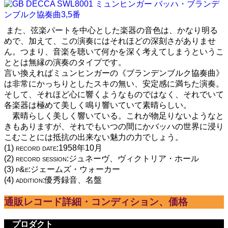
また、弦楽パートを中心とした楽器の音色は、かなり明る
めで、加えて、この演奏にはそれほどの深刻さがありませ
ん。つまり、音楽を聴いて何かを深く考えてしまうというこ
ととは無縁の演奏のタイプです。
言い換えればミュンヒンガーの《ブランデンブルク協奏曲》
は非常にかっちりとしたスキの無い、安定感に満ちた演奏。
そして、それほど心に響くようなものではなく、それでいて
各楽器は極めて美しく鳴り響いていて素晴らしい。
素晴らしく美しく響いている。これが物足りないようなと
きもありますが、それでもいつの間にかバッハの世界に浸り
こむことには抵抗の出来ない魅力の力でしょう。
(1) record date:1958年10月
(2) record session:ジュネーヴ、ヴィクトリア・ホール
(3) p&e:ジェームズ・ウォーカー
(4) addition:優秀録音、名盤
通販レコード詳細・コンディション、価格
プロダクト