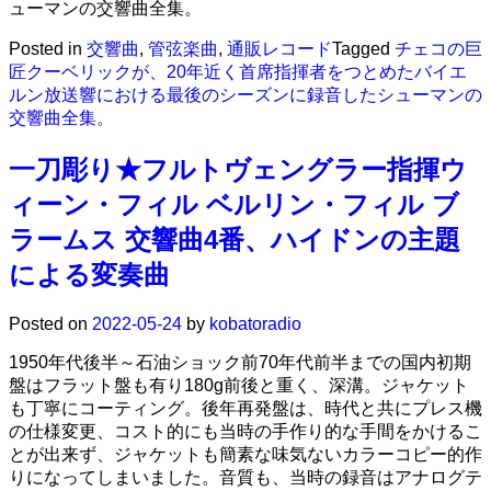
ューマンの交響曲全集。
Posted in
交響曲
,
管弦楽曲
,
通販レコード
Tagged
チェコの巨
匠クーベリックが、20年近く首席指揮者をつとめたバイエ
ルン放送響における最後のシーズンに録音したシューマンの
交響曲全集。
一刀彫り★フルトヴェングラー指揮ウ
ィーン・フィル ベルリン・フィル ブ
ラームス 交響曲4番、ハイドンの主題
による変奏曲
Posted on
2022-05-24
by
kobatoradio
1950年代後半～石油ショック前70年代前半までの国内初期
盤はフラット盤も有り180g前後と重く、深溝。ジャケット
も丁寧にコーティング。後年再発盤は、時代と共にプレス機
の仕様変更、コスト的にも当時の手作り的な手間をかけるこ
とが出来ず、ジャケットも簡素な味気ないカラーコピー的作
りになってしまいました。音質も、当時の録音はアナログテ