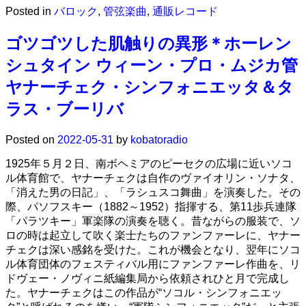
Posted in
バロック
,
管弦楽曲
,
通販レコード
ゴツゴツした肌触りの異形＊ホーレン
シュタイン ウィーン・プロ・ムジカ管
ヤナーチェク・シンフォニエッタ＆タ
ラス・ブーリバ
Posted on
2022-05-31
by
kobatoradio
1925年５月２日、南ボヘミアのピーセクの広場に近いソコ
ル体育館で、ヤナーチェクは自作のヴァイオリン・ソナタ、
「消えた男の日記」、「ラシュスコ舞曲」を演奏した。その
際、パソフスキー（1882～1952）指揮する、第11歩兵連隊
「パラツキー」軍楽隊の演奏を聴く。昔ながらの服装で、ソ
ロの時は起立して吹く楽士たちのファンファーレに、ヤナー
チェクは深い感銘を受けた。これが機会となり、翌年にソコ
ル体育団体のフェスティバル用にファンファーレ作曲を、リ
ドヴェー・ノヴィニ紙編集局から依頼されひと月で完成し
た。ヤナーチェクはこの作品が“ソコル・シンフォニエッ