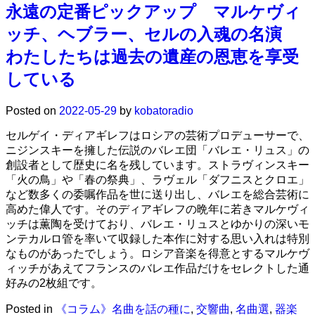
永遠の定番ピックアップ マルケヴィ
ッチ、ヘブラー、セルの入魂の名演
わたしたちは過去の遺産の恩恵を享受
している
Posted on
2022-05-29
by
kobatoradio
セルゲイ・ディアギレフはロシアの芸術プロデューサーで、
ニジンスキーを擁した伝説のバレエ団「バレエ・リュス」の
創設者として歴史に名を残しています。ストラヴィンスキー
「火の鳥」や「春の祭典」、ラヴェル「ダフニスとクロエ」
など数多くの委嘱作品を世に送り出し、バレエを総合芸術に
高めた偉人です。そのディアギレフの晩年に若きマルケヴィ
ッチは薫陶を受けており、バレエ・リュスとゆかりの深いモ
ンテカルロ管を率いて収録した本作に対する思い入れは特別
なものがあったでしょう。ロシア音楽を得意とするマルケヴ
ィッチがあえてフランスのバレエ作品だけをセレクトした通
好みの2枚組です。
Posted in
《コラム》名曲を話の種に
,
交響曲
,
名曲選
,
器楽