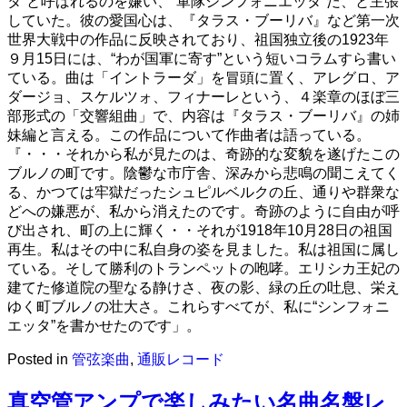
タ”と呼ばれるのを嫌い、“軍隊シンフォニエッタ”だ、と主張
していた。彼の愛国心は、『タラス・ブーリバ』など第一次
世界大戦中の作品に反映されており、祖国独立後の1923年
９月15日には、“わが国軍に寄す”という短いコラムすら書い
ている。曲は「イントラーダ」を冒頭に置く、アレグロ、ア
ダージョ、スケルツォ、フィナーレという、４楽章のほぼ三
部形式の「交響組曲」で、内容は『タラス・ブーリバ』の姉
妹編と言える。この作品について作曲者は語っている。
『・・・それから私が見たのは、奇跡的な変貌を遂げたこの
ブルノの町です。陰鬱な市庁舎、深みから悲鳴の聞こえてく
る、かつては牢獄だったシュピルベルクの丘、通りや群衆な
どへの嫌悪が、私から消えたのです。奇跡のように自由が呼
び出され、町の上に輝く・・それが1918年10月28日の祖国
再生。私はその中に私自身の姿を見ました。私は祖国に属し
ている。そして勝利のトランペットの咆哮。エリシカ王妃の
建てた修道院の聖なる静けさ、夜の影、緑の丘の吐息、栄え
ゆく町ブルノの壮大さ。これらすべてが、私に“シンフォニ
エッタ”を書かせたのです」。
Posted in
管弦楽曲
,
通販レコード
真空管アンプで楽しみたい名曲名盤レ