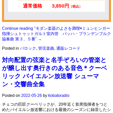
通常価格
3,850円
（税込）
Continue reading
"モダン楽器のよさを満喫◉ミュンヒンガー
指揮シュトゥットガルト室内管 バッハ・ブランデンブルク
協奏曲 第３、５番"
→
Posted in
バロック
,
管弦楽曲
,
通販レコード
対向配置の弦楽と名手ぞろいの管楽と
が醸し出す奥行きのある音色＊クーベ
リック バイエルン放送響 シューマ
ン・交響曲全集
Posted on
2022-05-26
by
kobatoradio
チェコの巨匠クーベリックが、20年近く首席指揮者をつと
めたバイエルン放送響における最後のシーズンに録音したシ