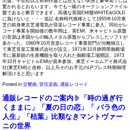
出盤。半世紀以上前制作盤とは思えない状態と豪華装丁には
驚かれるとおもいます。今でも一級のオークションファイル
盤であると断言できます。高価な英国EMI盤WHITE&GOLD
に負けないと・・・追記 名称時代推移として1955年10月東
芝の前身東京芝浦電気が音楽レコード事業に参入。同社がレ
コード事業を開始後の数年間は、英EMI、米キャピトル原盤
の音源は本国からの輸入メタル原盤からプレスしたソフトが
多かった。1960年10月音楽レコード事業部門が分離独立し
て東芝音楽工業株式会社が設立。1971年10月静岡県御殿場
市に最新鋭の生産機能を取り入れた御殿場工場開設。1973
年10月キャピトルEMIが資本参加、東芝イーエムアイ株式会
社(東芝EMI)と改称。以上凡そのお手元のLPプレス時期御理
解頂けると思います
Posted in
交響曲
,
管弦楽曲
,
通販レコード
通販レコードのご案内♭「時の過ぎ行
くままに」「夏の日の恋」「 バラ色の
人生」「枯葉」比類なきマントヴァー
ニの世界