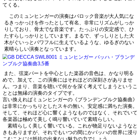
てくる。
このミュンヒンガーの演奏はバロック音楽が大人気にな
るきっかっけを作ったとして有名、非常にリズムがしっか
りしており、骨太でな音楽です。たっぷりの安定感で、ひ
たすらしっかりとしています。まるで、ずっしりとした大
木がぐいっとパワフルに生えているような、ゆるぎのない
素晴らしい演奏となっています。
また、弦楽パートを中心とした楽器の音色は、かなり明る
めで、加えて、この演奏にはそれほどの深刻さがありませ
ん。つまり、音楽を聴いて何かを深く考えてしまうというこ
ととは無縁の演奏のタイプです。
言い換えればミュンヒンガーの《ブランデンブルク協奏曲》
は非常にかっちりとしたスキの無い、安定感に満ちた演奏。
そして、それほど心に響くようなものではなく、それでいて
各楽器は極めて美しく鳴り響いていて素晴らしい。
素晴らしく美しく響いている。これが物足りないようなと
きもありますが、それでもいつの間にかバッハの世界に浸り
こむことには抵抗の出来ない魅力の力でしょう。