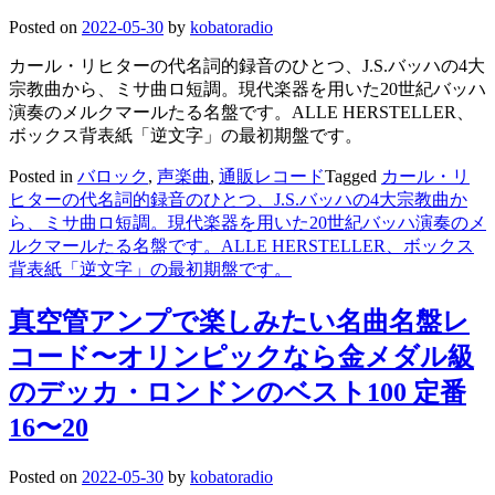
Posted on
2022-05-30
by
kobatoradio
カール・リヒターの代名詞的録音のひとつ、J.S.バッハの4大
宗教曲から、ミサ曲ロ短調。現代楽器を用いた20世紀バッハ
演奏のメルクマールたる名盤です。ALLE HERSTELLER、
ボックス背表紙「逆文字」の最初期盤です。
Posted in
バロック
,
声楽曲
,
通販レコード
Tagged
カール・リ
ヒターの代名詞的録音のひとつ、J.S.バッハの4大宗教曲か
ら、ミサ曲ロ短調。現代楽器を用いた20世紀バッハ演奏のメ
ルクマールたる名盤です。ALLE HERSTELLER、ボックス
背表紙「逆文字」の最初期盤です。
真空管アンプで楽しみたい名曲名盤レ
コード〜オリンピックなら金メダル級
のデッカ・ロンドンのベスト100 定番
16〜20
Posted on
2022-05-30
by
kobatoradio