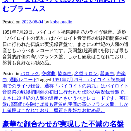
むブラームス
Posted on
2022-06-04
by
kobatoradio
1951年7月29日、バイロイト祝祭劇場でのライヴ録音。通称
「バイロイトの第九」はバイロイト音楽祭の戦後初開催の初
日に行われた伝説の実況録音盤で、まさに20世紀の人類の遺
産ともいうべきレコードです。英国盤(超高価!)を除けば最も
音質的評価の高いフランス盤、しかし値段はこなれており、
盤質も良好なお勧め品。
Posted in
バロック
,
交響曲
,
協奏曲
,
名盤サロン
,
器楽曲
,
声楽
曲
,
通販レコード
Tagged
1951年7月29日、バイロイト祝祭劇
場でのライヴ録音。通称「バイロイトの第九」はバイロイト
音楽祭の戦後初開催の初日に行われた伝説の実況録音盤で、
まさに20世紀の人類の遺産ともいうべきレコードです。英国
盤(超高価!)を除けば最も音質的評価の高いフランス盤、しか
し値段はこなれており、盤質も良好なお勧め品。
豪華な顔合わせが実現した不滅の名盤