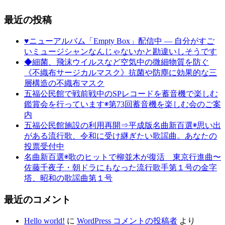
最近の投稿
♥ニューアルバム「Empty Box」配信中 ― 自分がすご
いミュージシャンなんじゃないかと勘違いしそうです
◆細菌、飛沫ウイルスなど空気中の微細物質を防ぐ
《不織布サージカルマスク》抗菌や防塵に効果的な三
層構造の不織布マスク
五福公民館で戦前戦中のSPレコードを蓄音機で楽しむ
鑑賞会を行っています◉第73回蓄音機を楽しむ会のご案
内
五福公民館施設の利用再開⇒平成版名曲新百選◉思い出
がある流行歌、令和に受け継ぎたい歌謡曲。あなたの
投票受付中
名曲新百選◉歌のヒットで柳並木が復活 東京行進曲〜
佐藤千夜子・朝ドラにもなった流行歌手第１号の金字
塔、昭和の歌謡曲第１号
最近のコメント
Hello world!
に
WordPress コメントの投稿者
より