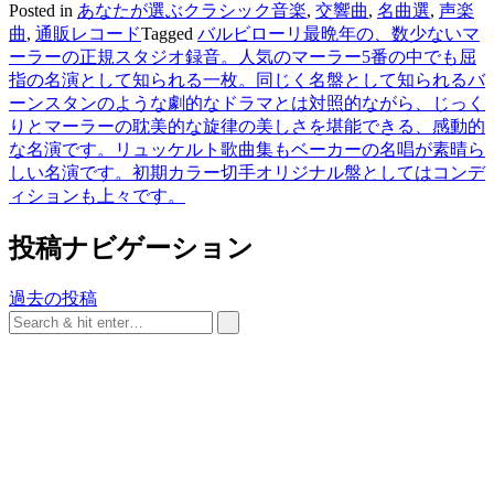
Posted in
あなたが選ぶクラシック音楽
,
交響曲
,
名曲選
,
声楽
曲
,
通販レコード
Tagged
バルビローリ最晩年の、数少ないマ
ーラーの正規スタジオ録音。人気のマーラー5番の中でも屈
指の名演として知られる一枚。同じく名盤として知られるバ
ーンスタンのような劇的なドラマとは対照的ながら、じっく
りとマーラーの耽美的な旋律の美しさを堪能できる、感動的
な名演です。リュッケルト歌曲集もベーカーの名唱が素晴ら
しい名演です。初期カラー切手オリジナル盤としてはコンデ
ィションも上々です。
投稿ナビゲーション
過去の投稿