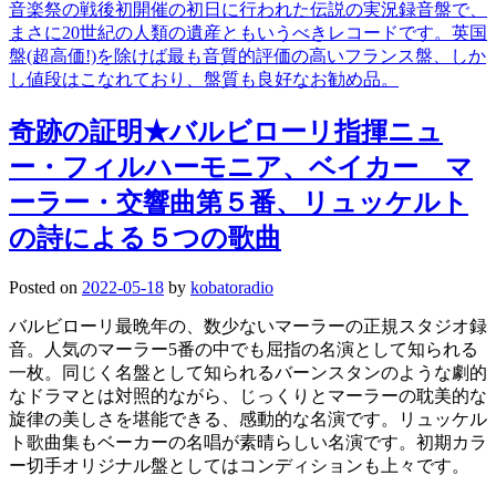
音楽祭の戦後初開催の初日に行われた伝説の実況録音盤で、
まさに20世紀の人類の遺産ともいうべきレコードです。英国
盤(超高価!)を除けば最も音質的評価の高いフランス盤、しか
し値段はこなれており、盤質も良好なお勧め品。
奇跡の証明★バルビローリ指揮ニュ
ー・フィルハーモニア、ベイカー マ
ーラー・交響曲第５番、リュッケルト
の詩による５つの歌曲
Posted on
2022-05-18
by
kobatoradio
バルビローリ最晩年の、数少ないマーラーの正規スタジオ録
音。人気のマーラー5番の中でも屈指の名演として知られる
一枚。同じく名盤として知られるバーンスタンのような劇的
なドラマとは対照的ながら、じっくりとマーラーの耽美的な
旋律の美しさを堪能できる、感動的な名演です。リュッケル
ト歌曲集もベーカーの名唱が素晴らしい名演です。初期カラ
ー切手オリジナル盤としてはコンディションも上々です。