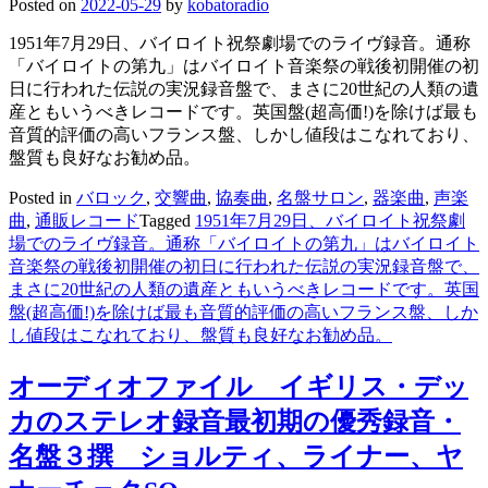
Posted on
2022-05-29
by
kobatoradio
1951年7月29日、バイロイト祝祭劇場でのライヴ録音。通称
「バイロイトの第九」はバイロイト音楽祭の戦後初開催の初
日に行われた伝説の実況録音盤で、まさに20世紀の人類の遺
産ともいうべきレコードです。英国盤(超高価!)を除けば最も
音質的評価の高いフランス盤、しかし値段はこなれており、
盤質も良好なお勧め品。
Posted in
バロック
,
交響曲
,
協奏曲
,
名盤サロン
,
器楽曲
,
声楽
曲
,
通販レコード
Tagged
1951年7月29日、バイロイト祝祭劇
場でのライヴ録音。通称「バイロイトの第九」はバイロイト
音楽祭の戦後初開催の初日に行われた伝説の実況録音盤で、
まさに20世紀の人類の遺産ともいうべきレコードです。英国
盤(超高価!)を除けば最も音質的評価の高いフランス盤、しか
し値段はこなれており、盤質も良好なお勧め品。
オーディオファイル イギリス・デッ
カのステレオ録音最初期の優秀録音・
名盤３撰 ショルティ、ライナー、ヤ