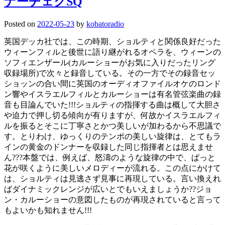
ナーチェクSQ
Posted on
2022-05-23
by
kobatoradio
英国デッカ社では、この時期、ショルティと関係良好だった
ウィーンフィルと後世に語り継がれるオペラを、ウィーンの
ソフィエンザール(カルーショーがお気に入りだったリング
収録場所)で次々と録音している。その一方でその録音セッ
ショッンの合い間に英国のオーディオファイルオケのロンド
ン響やイスラエルフィルとカルーショーは有名管弦楽曲の録
音も目論んでいた!!!ショルティの指揮する曲は概して大胆さ
や迫力で押し切る傾向が有りますが、何故かイスラエルフィ
ルを振るとそこに丁寧さとかつ美しいが加わるから不思議で
す。とりわけ、ゆっくりのテンポの美しい旋律は、とてもラ
インの黄金のドンナーを収録した同じ指揮者とは思えませ
ん???本盤では、例えば、怒濤のような旋律の中で、ぱっと
花が咲くように美しいメロディーが流れる。この点にかけて
は、ショルティは見逃さず見事に再現している。言い換えれ
ばダイナミックレンジが広いとでもいえましょうか??ジョ
ン・カルーショーの意図したものが再現されていると言って
もよいかも知れません!!!