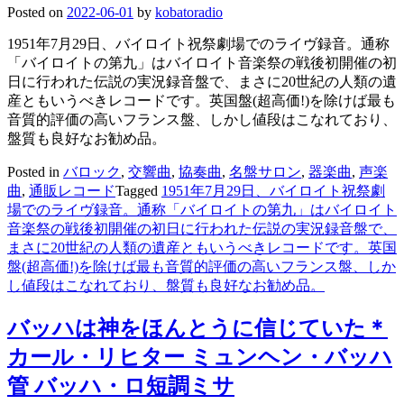
Posted on
2022-06-01
by
kobatoradio
1951年7月29日、バイロイト祝祭劇場でのライヴ録音。通称
「バイロイトの第九」はバイロイト音楽祭の戦後初開催の初
日に行われた伝説の実況録音盤で、まさに20世紀の人類の遺
産ともいうべきレコードです。英国盤(超高価!)を除けば最も
音質的評価の高いフランス盤、しかし値段はこなれており、
盤質も良好なお勧め品。
Posted in
バロック
,
交響曲
,
協奏曲
,
名盤サロン
,
器楽曲
,
声楽
曲
,
通販レコード
Tagged
1951年7月29日、バイロイト祝祭劇
場でのライヴ録音。通称「バイロイトの第九」はバイロイト
音楽祭の戦後初開催の初日に行われた伝説の実況録音盤で、
まさに20世紀の人類の遺産ともいうべきレコードです。英国
盤(超高価!)を除けば最も音質的評価の高いフランス盤、しか
し値段はこなれており、盤質も良好なお勧め品。
バッハは神をほんとうに信じていた＊
カール・リヒター ミュンヘン・バッハ
管 バッハ・ロ短調ミサ