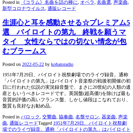
Posted in
《コラム》名曲を話の種に
,
オペラ
,
名曲選
,
声楽曲
,
新型コロナウイルス
,
通販レコード
生涯心と耳を感動させる☆プレミアム5
選 バイロイトの第九 終戦を願うマ
タイ 女性ならではの切ない情念が包
むブラームス
Posted on
2022-05-22
by
kobatoradio
1951年7月29日、バイロイト祝祭劇場でのライヴ録音。通称
「バイロイトの第九」はバイロイト音楽祭の戦後初開催の初
日に行われた伝説の実況録音盤で、まさに20世紀の人類の遺
産ともいうべきレコードです。英国盤(超高価!)を除けば最も
音質的評価の高いフランス盤、しかし値段はこなれており、
盤質も良好なお勧め品。
Posted in
バロック
,
交響曲
,
協奏曲
,
名盤サロン
,
器楽曲
,
声楽
曲
,
通販レコード
Tagged
1951年7月29日、バイロイト祝祭劇
場でのライヴ録音。通称「バイロイトの第九」はバイロイト