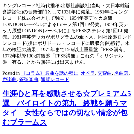
キングレコード社時代推移:出版社講談社(当時・大日本雄辯
會講談社)の音楽部門として1931年に発足。1951年にキング
レコード株式会社として独立。1954年英デッカ原盤
LONDONレーベルによるffrrモノ第1回LP発売。1959年英デ
ッカ原盤LONDONレーベルによるFFSSステレオ第1回LP発
売。1981年英デッカがポリグラムの傘下入、同社原盤ロンド
ンレコード(後にポリドール・レコードに吸収合併)移行。永
年の検証の結果、1971年まで150g以上重量盤「FFSS溝有」
1972年以降130g前後盤「FFSS溝無」これの「オリジナル
盤」有ることから無碍には出来ません。
Posted in
《コラム》名曲を話の種に
,
オペラ
,
交響曲
,
名曲選
,
声楽曲
,
管弦楽曲
,
通販レコード
生涯心と耳を感動させる☆プレミアム5
選 バイロイトの第九 終戦を願うマ
タイ 女性ならではの切ない情念が包
むブラームス