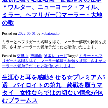
＊ワルター、ニューヨーク・フィル、
ミラー、ヘフリガー◯マーラー・大地
の歌
Posted on
2022-06-01
by
kobatoradio
ミラーとヘフリガーの名唱を得て、マーラー解釈の神髄を披
露。さすがマーラーの愛弟子だったと確信いたします。
Posted in
交響曲
,
声楽曲
,
通販レコード
Tagged
ミラーとヘフ
リガーの名唱を得て、マーラー解釈の神髄を披露。さすがマ
ーラーの愛弟子だったと確信いたします。
生涯心と耳を感動させる☆プレミアム5
選 バイロイトの第九 終戦を願うマ
タイ 女性ならではの切ない情念が包
むブラームス