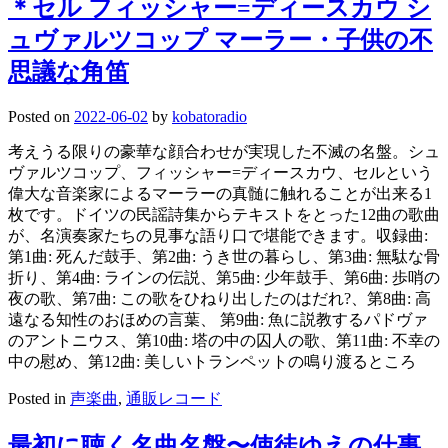
＊セル フィッシャー=ディースカウ シ
ュヴァルツコップ マーラー・子供の不
思議な角笛
Posted on
2022-06-02
by
kobatoradio
考えうる限りの豪華な顔合わせが実現した不滅の名盤。シュ
ヴァルツコップ、フィッシャー=ディースカウ、セルという
偉大な音楽家によるマーラーの真髄に触れることが出来る1
枚です。ドイツの民謡詩集からテキストをとった12曲の歌曲
が、名演奏家たちの見事な語り口で堪能できます。収録曲:
第1曲: 死んだ鼓手、第2曲: うき世の暮らし、第3曲: 無駄な骨
折り、第4曲: ラインの伝説、第5曲: 少年鼓手、第6曲: 歩哨の
夜の歌、第7曲: この歌をひねり出したのはだれ?、第8曲: 高
遠なる知性のおほめの言葉、 第9曲: 魚に説教するパドヴァ
のアントニウス、第10曲: 塔の中の囚人の歌、第11曲: 不幸の
中の慰め、第12曲: 美しいトランペットの鳴り渡るところ
Posted in
声楽曲
,
通販レコード
最初に聴く名曲名盤〜使徒ゆえの仕事