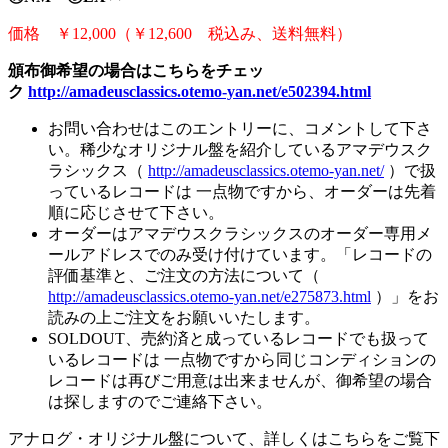
価格 ￥12,000（￥12,600 税込み、送料無料）
頒布御希望の場合はこちらをチェッ
ク
http://amadeusclassics.otemo-yan.net/e502394.html
お問い合わせはこのエントリーに、コメントして下さ
い。稀少なオリジナル盤を紹介しているアマデウスク
ラシックス（
http://amadeusclassics.otemo-yan.net/
）で扱
っているレコードは 一点物ですから、オーダーは先着
順に応じさせて下さい。
オーダーはアマデウスクラシックスのオーダー専用メ
ールアドレスでのみ受け付けています。「レコードの
評価基準と、ご注文の方法について（
http://amadeusclassics.otemo-yan.net/e275873.html
）」をお
読みの上ご注文をお願いいたします。
SOLDOUT、売約済と成っているレコードでも扱って
いるレコードは 一点物ですから同じコンディションの
レコードは再びご用意は出来ませんが、御希望の場合
は探しますのでご連絡下さい。
アナログ・オリジナル盤について、詳しくはこちらをご覧下