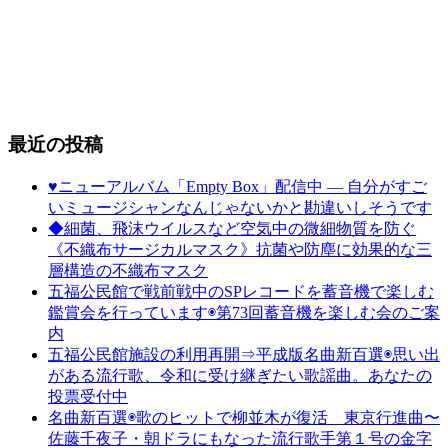
最近の投稿
♥ニューアルバム「Empty Box」配信中 ― 自分がすご
いミュージシャンなんじゃないかと勘違いしそうです
◆細菌、飛沫ウイルスなど空気中の微細物質を防ぐ
《不織布サージカルマスク》抗菌や防塵に効果的な三
層構造の不織布マスク
五福公民館で戦前戦中のSPレコードを蓄音機で楽しむ
鑑賞会を行っています◉第73回蓄音機を楽しむ会のご案
内
五福公民館施設の利用再開⇒平成版名曲新百選◉思い出
がある流行歌、令和に受け継ぎたい歌謡曲。あなたの
投票受付中
名曲新百選◉歌のヒットで柳並木が復活 東京行進曲〜
佐藤千夜子・朝ドラにもなった流行歌手第１号の金字