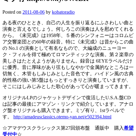
Posted on
2011-08-06
by
kobatoradio
ある夜のひととき、自己の人生を振り返るにふさわしい曲と
演奏と言えるでしょう。何しろこの演奏は人を慰めてくれる
から。《未完成》は1958年、５番のシンフォニーはコロムビ
ア交響楽団との60年の録音。特に《未完成》は昔からこの曲
の No.1 の演奏として有名なもので、大編成のニューヨー
ク・フィルを得て極めてロマンティックな演奏。第２楽章の
美しさはたとえようがありません。録音は 6EYEラベルだけ
に優秀。音に厚味があり弦もしなやかで金属的なところは一
切無く、木管もしみじみとした音色です。ハイドン風の古典
的性格の強い第5盤はもっとすっきりと演奏していますが、
そこにはしみじみとした歌心があって心が暖まってきます。
オリジナルLPのジャケットデザインで復活したU.S.A.盤CD
は記事の最後にアマゾン・リンクで紹介しています。アナロ
グ盤オリジナルも購入できます。ミゾ有り、1stラベルで
す。
http://amadeusclassics.otemo-yan.net/e502394.html
☆アマデウスクラシックス第27回頒布盤 通販中 購入
希望
受付中
☆