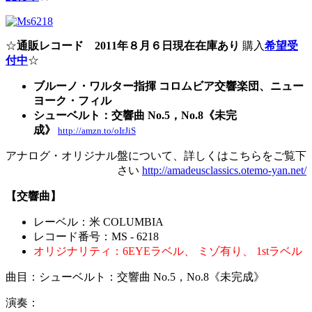
☆
通販レコード 2011年８月６日現在在庫あり
購入
希望受
付中
☆
ブルーノ・ワルター指揮 コロムビア交響楽団、ニュー
ヨーク・フィル
シューベルト：交響曲 No.5，No.8《未完
成》
http://amzn.to/oIrJiS
アナログ・オリジナル盤について、詳しくはこちらをご覧下
さい
http://amadeusclassics.otemo-yan.net/
【交響曲】
レーベル：米 COLUMBIA
レコード番号：MS - 6218
オリジナリティ：6EYEラベル、 ミゾ有り、 1stラベル
曲目：シューベルト：交響曲 No.5，No.8《未完成》
演奏：