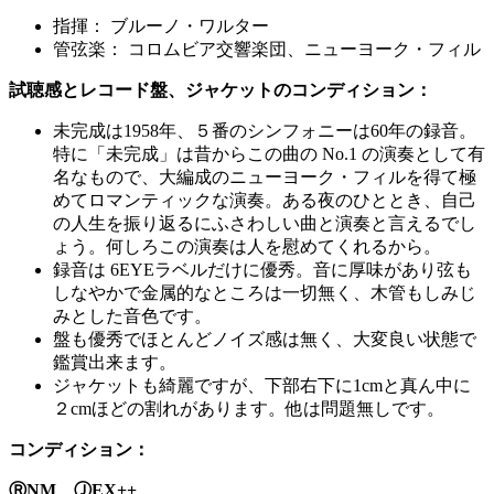
指揮： ブルーノ・ワルター
管弦楽：
コロムビア交響楽団、ニューヨーク・フィル
試聴感とレコード盤、ジャケットのコンディション：
未完成は1958年、５番のシンフォニーは60年の録音。
特に「未完成」は昔からこの曲の No.1 の演奏として有
名なもので、大編成のニューヨーク・フィルを得て極
めてロマンティックな演奏。ある夜のひととき、自己
の人生を振り返るにふさわしい曲と演奏と言えるでし
ょう。何しろこの演奏は人を慰めてくれるから。
録音は 6EYEラベルだけに優秀。音に厚味があり弦も
しなやかで金属的なところは一切無く、木管もしみじ
みとした音色です。
盤も優秀でほとんどノイズ感は無く、大変良い状態で
鑑賞出来ます。
ジャケットも綺麗ですが、下部右下に1cmと真ん中に
２cmほどの割れがあります。他は問題無しです。
コンディション：
ⓇNM ⒿEX++