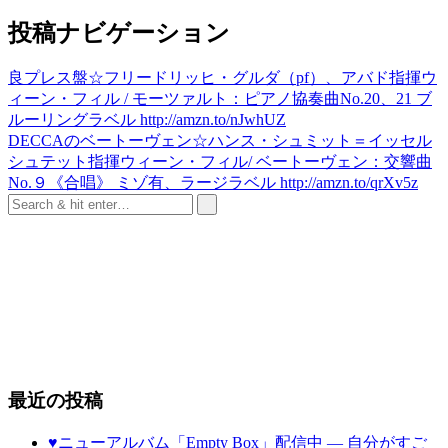
投稿ナビゲーション
良プレス盤☆フリードリッヒ・グルダ（pf）、アバド指揮ウ
ィーン・フィル / モーツァルト：ピアノ協奏曲No.20、21 ブ
ルーリングラベル http://amzn.to/nJwhUZ
DECCAのベートーヴェン☆ハンス・シュミット＝イッセル
シュテット指揮ウィーン・フィル/ ベートーヴェン：交響曲
No.９《合唱》 ミゾ有、ラージラベル http://amzn.to/qrXv5z
最近の投稿
♥ニューアルバム「Empty Box」配信中 ― 自分がすご