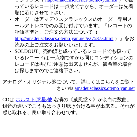
っているレコードは 一点物ですから、オーダーは先着
順に応じさせて下さい。
オーダーはアマデウスクラシックスのオーダー専用メ
ールアドレスでのみ受け付けています。「レコードの
評価基準と、ご注文の方法について（
http://amadeusclassics.otemo-yan.net/e275873.html
）」をお
読みの上ご注文をお願いいたします。
SOLDOUT、売約済と成っているレコードでも扱って
いるレコードは 一点物ですから同じコンディションの
レコードは再びご用意は出来ませんが、御希望の場合
は探しますのでご連絡下さい。
アナログ・オリジナル盤について、詳しくはこちらをご覧下
さい via
amadeusclassics.otemo-yan.net
CDは
ホルスト:惑星/他
名演の《威風堂々》が余白に数曲。
録音の違いでこうもはっきり聴き分ける事が出来る。それが
感じ取れる、良い取り合わせです。