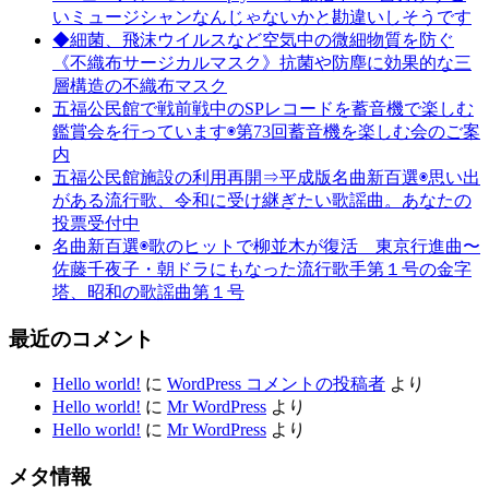
いミュージシャンなんじゃないかと勘違いしそうです
◆細菌、飛沫ウイルスなど空気中の微細物質を防ぐ
《不織布サージカルマスク》抗菌や防塵に効果的な三
層構造の不織布マスク
五福公民館で戦前戦中のSPレコードを蓄音機で楽しむ
鑑賞会を行っています◉第73回蓄音機を楽しむ会のご案
内
五福公民館施設の利用再開⇒平成版名曲新百選◉思い出
がある流行歌、令和に受け継ぎたい歌謡曲。あなたの
投票受付中
名曲新百選◉歌のヒットで柳並木が復活 東京行進曲〜
佐藤千夜子・朝ドラにもなった流行歌手第１号の金字
塔、昭和の歌謡曲第１号
最近のコメント
Hello world!
に
WordPress コメントの投稿者
より
Hello world!
に
Mr WordPress
より
Hello world!
に
Mr WordPress
より
メタ情報