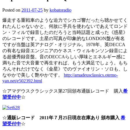
Posted on
2011-07-25
by
kobatoradio
爆走する重戦車のような迫力でシカゴ響だったら聴かせてく
れたんじゃないかと、何故に手兵を使わないであえてロンド
ン・フィルで録音したのだろうと当時話題と成った《惑星》
のレコードです。土星の写真が印象的なLONDON盤が有名
ですが当盤は英アナログ・オリジナル。1978年、英DECCA
の有名な録音エンジニアのケネス・ウィルキンソン録音によ
る超優秀録音盤。音のDECCAらしい厚味とエネルギー感に
満ちた音で大音量で再生すれば、もう大満足でしょう。もち
ろんそれだけでなく《金星》でのヴァイオリン・ソロも、し
なやかで美しく艶やかです。
http://amadeusclassics.otemo-
yan.net/e502392.html
☆アマデウスクラシックス第27回頒布通販レコード 購入
希
望受付中
☆
☆
通販レコード 2011年７月25日現在在庫あり 頒布購入
希
望受付中
☆