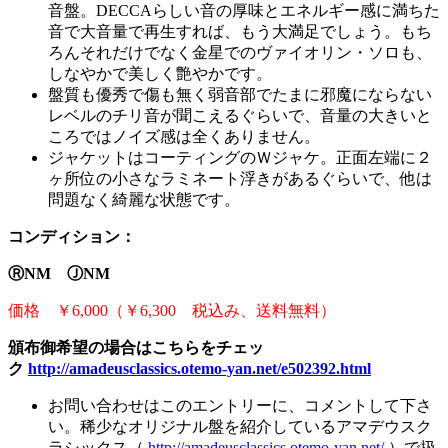
音盤。DECCAらしい音の厚味とエネルギー感に満ちた
音で大音量で再生すれば、もう大満足でしょう。もち
ろんそれだけでなく金星でのヴァイオリン・ソロも、
しなやかで美しく艶やかです。
盤質も優秀で傷も無く弱音部でたまに邪魔にならない
レベルのチリ音が聞こえるぐらいで、音量の大きいと
ころではノイズ感は全くありません。
ジャケットはコーティングのＷジャケ。正面左端に２
ヶ所位の小さなラミネート浮きがあるぐらいで、他は
問題なく綺麗な状態です。
コンディション：
ⓇNM ⒿNM
価格 ￥6,000（￥6,300 税込み、送料無料）
頒布御希望の場合はこちらをチェッ
ク
http://amadeusclassics.otemo-yan.net/e502392.html
お問い合わせはこのエントリーに、コメントして下さ
い。稀少なオリジナル盤を紹介しているアマデウスク
ラシックス（
http://amadeusclassics.otemo-yan.net/
）で扱