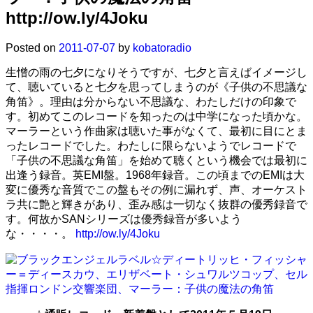
http://ow.ly/4Joku
Posted on
2011-07-07
by
kobatoradio
生憎の雨の七夕になりそうですが、七夕と言えばイメージし
て、聴いていると七夕を思ってしまうのが《子供の不思議な
角笛》。理由は分からない不思議な、わたしだけの印象で
す。初めてこのレコードを知ったのは中学になった頃かな。
マーラーという作曲家は聴いた事がなくて、最初に目にとま
ったレコードでした。わたしに限らないようでレコードで
「子供の不思議な角笛」を始めて聴くという機会では最初に
出逢う録音。英EMI盤。1968年録音。この頃までのEMIは大
変に優秀な音質でこの盤もその例に漏れず、声、オーケスト
ラ共に艶と輝きがあり、歪み感は一切なく抜群の優秀録音で
す。何故かSANシリーズは優秀録音が多いよう
な・・・・。
http://ow.ly/4Joku