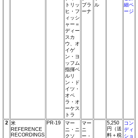
トリッ
ブラ
ル
細ペ
ヒ・フ
ーナ
ージ
ィッシ
ャー＝
ディー
スカ
ウ、オ
イゲ
ン・ヨ
ッフム
指揮ベ
ルリ
ン・ド
イツ・
オペ
ラ・オ
ーケス
トラ
2
PR-19
5,250
米
マー
マー
コン
円（送
REFERENCE
ニ・ニ
ニ
ディ
RECORDINGS
料＋税
クソ
ー・
ショ