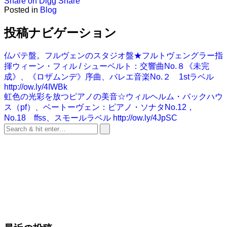
Share on Digg
Share
Posted in
Blog
投稿ナビゲーション
仏パテ盤。フルヴェンのスタジオ盤★フルトヴェングラー指
揮ウィーン・フィル / シューベルト：交響曲No.８《未完
成》、《ロザムンデ》序曲、バレエ音楽No.２ 1stラベル
http://ow.ly/4IWBk
虹色の光彩を放つピアノの美音☆ウィルヘルム・バックハウ
ス（pf）、ベートーヴェン：ピアノ・ソナタNo.12，
No.18 ffss、スモールラベル http://ow.ly/4JpSC