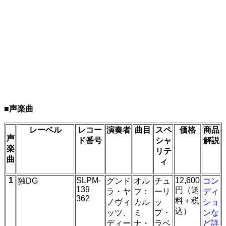
■声楽曲
レーベル
レコー
演奏者
曲目
スペ
価格
商品
声
ド番号
シャ
解説
楽
リテ
曲
ィ
1
SLPM-
12,600
独DG
グンド
オル
チュ
コン
139
円（送
ラ・ヤ
フ：
ーリ
ディ
362
料＋税
ノヴィ
カル
ッ
ショ
込）
ッツ、
ミ
プ・
ンな
ディー
ナ・
ラベ
ど詳