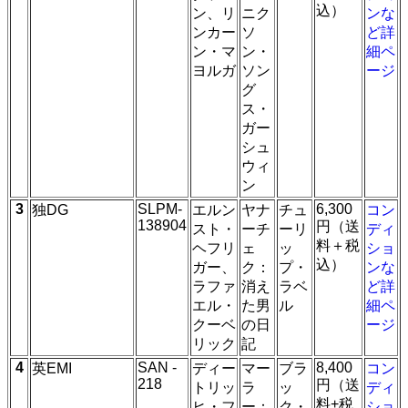
込）
ン、リ
ニク
ンな
ンカー
ソ
ど詳
ン・マ
ン・
細ペ
ヨルガ
ソン
ージ
グ
ス・
ガー
シュ
ウィ
ン
3
SLPM-
6,300
独DG
エルン
ヤナ
チュ
コン
138904
円（送
スト・
ーチ
ーリ
ディ
料＋税
ヘフリ
ェ
ッ
ショ
込）
ガー、
ク：
プ・
ンな
ラファ
消え
ラベ
ど詳
エル・
た男
ル
細ペ
クーベ
の日
ージ
リック
記
4
SAN -
8,400
英EMI
ディー
マー
ブラ
コン
218
円（送
トリッ
ラ
ッ
ディ
料+税
ヒ・フ
ー：
ク・
ショ