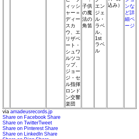
込み）
ィッシ
子供
エン
ンな
ャー＝
の魔
ジェ
ど詳
ディー
法の
ル・
細ペ
スカ
角笛
ラベ
ージ
ウ、エ
ル、
1st
リザベ
ラベ
ート・
ル
シュワ
ルツコ
ップ、
ジョー
ジ・セ
ル指揮
ロンド
ン交響
楽団
via
amadeusrecords.jp
Share on Facebook
Share
Share on Twitter
Tweet
Share on Pinterest
Share
Share on LinkedIn
Share