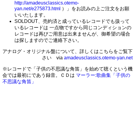
http://amadeusclassics.otemo-
yan.net/e275873.html
）」をお読みの上ご注文をお願
いいたします。
SOLDOUT、売約済と成っているレコードでも扱って
いるレコードは 一点物ですから同じコンディションの
レコードは再びご用意は出来ませんが、御希望の場合
は探しますのでご連絡下さい。
アナログ・オリジナル盤について、詳しくはこちらをご覧下
さい via
amadeusclassics.otemo-yan.net
※レコードで「子供の不思議な角笛」を始めて聴くという機
会では最初にであう録音。ＣＤは
マーラー:歌曲集「子供の
不思議な角笛」