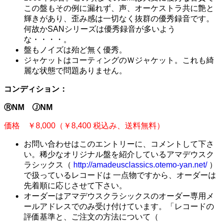
この盤もその例に漏れず、声、オーケストラ共に艶と
輝きがあり、歪み感は一切なく抜群の優秀録音です。
何故かSANシリーズは優秀録音が多いよう
な・・・・。
盤もノイズは殆ど無く優秀。
ジャケットはコーティングのＷジャケット。これも綺
麗な状態で問題ありません。
コンディション：
ⓇNM ⒿNM
価格 ￥8,000（￥8,400 税込み、送料無料）
お問い合わせはこのエントリーに、コメントして下さ
い。稀少なオリジナル盤を紹介しているアマデウスク
ラシックス（
http://amadeusclassics.otemo-yan.net/
）
で扱っているレコードは 一点物ですから、オーダーは
先着順に応じさせて下さい。
オーダーはアマデウスクラシックスのオーダー専用メ
ールアドレスでのみ受け付けています。「レコードの
評価基準と、ご注文の方法について（