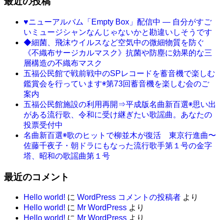
最近の投稿
♥ニューアルバム「Empty Box」配信中 ― 自分がすご
いミュージシャンなんじゃないかと勘違いしそうです
◆細菌、飛沫ウイルスなど空気中の微細物質を防ぐ
《不織布サージカルマスク》抗菌や防塵に効果的な三
層構造の不織布マスク
五福公民館で戦前戦中のSPレコードを蓄音機で楽しむ
鑑賞会を行っています◉第73回蓄音機を楽しむ会のご
案内
五福公民館施設の利用再開⇒平成版名曲新百選◉思い出
がある流行歌、令和に受け継ぎたい歌謡曲。あなたの
投票受付中
名曲新百選◉歌のヒットで柳並木が復活 東京行進曲〜
佐藤千夜子・朝ドラにもなった流行歌手第１号の金字
塔、昭和の歌謡曲第１号
最近のコメント
Hello world!
に
WordPress コメントの投稿者
より
Hello world!
に
Mr WordPress
より
Hello world!
に
Mr WordPress
より