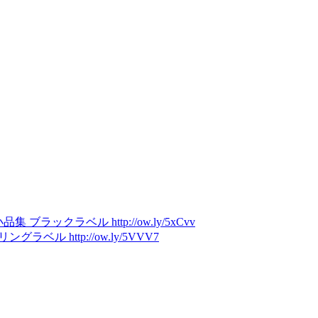
ラベル http://ow.ly/5xCvv
http://ow.ly/5VVV7