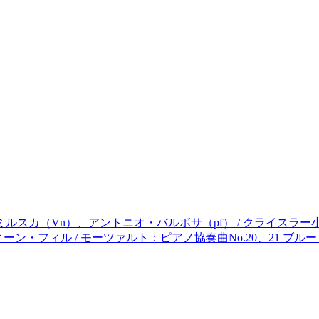
n）、アントニオ・バルボサ（pf） / クライスラー小品集 ブラック
ル / モーツァルト：ピアノ協奏曲No.20、21 ブルーリングラベル 