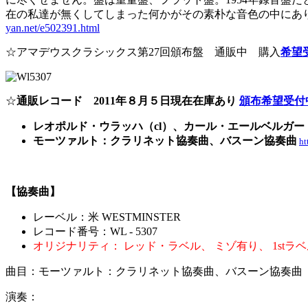
在の私達が無くしてしまった何かがその素朴な音色の中にあ
yan.net/e502391.html
☆アマデウスクラシックス第27回頒布盤 通販中 購入
希望
☆
通販レコード 2011年８月５日現在在庫あり
頒布希望受付
レオポルド・ウラッハ（cl）、カール・エールベルガー
モーツァルト：クラリネット協奏曲、バスーン協奏曲
ht
【協奏曲】
レーベル：米 WESTMINSTER
レコード番号：WL - 5307
オリジナリティ： レッド・ラベル、 ミゾ有り、 1stラ
曲目：モーツァルト：クラリネット協奏曲、バスーン協奏曲
演奏：