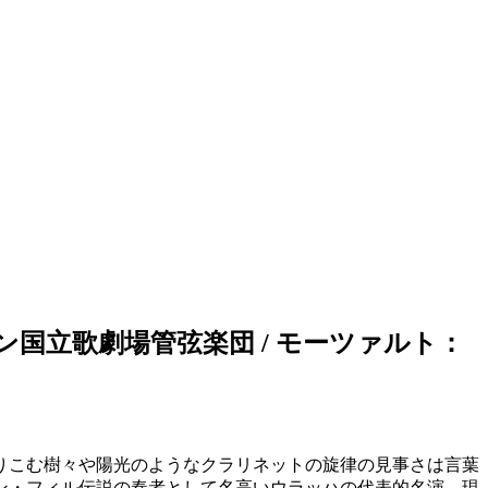
国立歌劇場管弦楽団 / モーツァルト：
りこむ樹々や陽光のようなクラリネットの旋律の見事さは言葉
ーン・フィル伝説の奏者として名高いウラッハの代表的名演。現