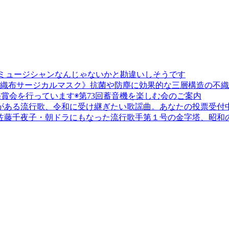
すごいミュージシャンなんじゃないかと勘違いしそうです
織布サージカルマスク》抗菌や防塵に効果的な三層構造の不織
賞会を行っています◉第73回蓄音機を楽しむ会のご案内
がある流行歌、令和に受け継ぎたい歌謡曲。あなたの投票受付
佐藤千夜子・朝ドラにもなった流行歌手第１号の金字塔、昭和