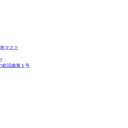
布マスク
中
の歌謡曲第１号