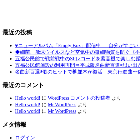
最近の投稿
♥ニューアルバム「Empty Box」配信中 ― 自分が
◆細菌、飛沫ウイルスなど空気中の微細物質を防ぐ《不
五福公民館で戦前戦中のSPレコードを蓄音機で楽しむ鑑
五福公民館施設の利用再開⇒平成版名曲新百選◉思い出
名曲新百選◉歌のヒットで柳並木が復活 東京行進曲〜
最近のコメント
Hello world!
に
WordPress コメントの投稿者
より
Hello world!
に
Mr WordPress
より
Hello world!
に
Mr WordPress
より
メタ情報
ログイン