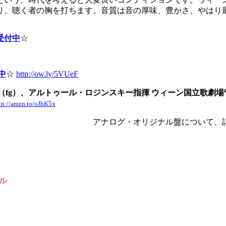
り、聴く者の胸を打ちます。音質は音の厚味、豊かさ、やはり
受付中
☆
中
☆
http://ow.ly/5VUeF
（fg）、アルトゥール・ロジンスキー指揮 ウィーン国立歌劇場
tp://amzn.to/oJhK5x
アナログ・オリジナル盤について、
ベル