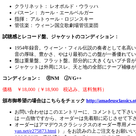
クラリネット： レオポルド・ウラッハ
バスーン： カール・エールベルガー
指揮： アルトゥール・ロジンスキー
管弦楽：
ウィーン国立歌劇場管弦楽団
試聴感とレコード盤、ジャケットのコンディション：
1954年録音。ウィーン・フィル伝説の奏者として名
音の厚味、豊かさ、やはり最初のこの盤が一番優れてい
盤は重量盤、フラット盤。部分的に大きくないプチ音が
ジャケットは外周にスレ、天と地の全部にテープ補修が
コンディション： ⓇNM ⒿVG++
価格 ￥18,000（￥18,900 税込み、送料無料）
頒布御希望の場合はこちらをチェック
http://amadeusclassics.
お問い合わせはこのエントリーに、コメントして下さ
は 一点物ですから、オーダーは先着順に応じさせて下
オーダーはアマデウスクラシックスのオーダー専用メ
yan.net/e275873.html
）」をお読みの上ご注文をお願いい