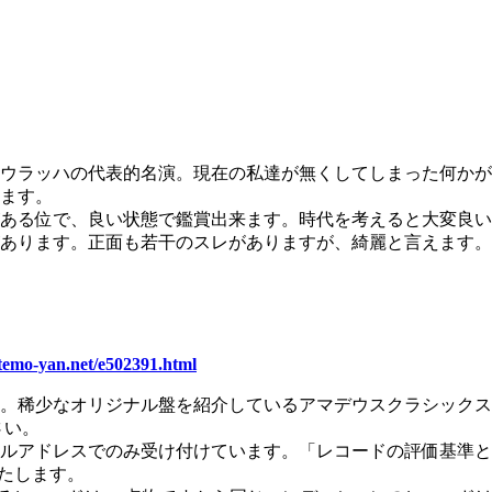
高いウラッハの代表的名演。現在の私達が無くしてしまった何か
ます。
ある位で、良い状態で鑑賞出来ます。時代を考えると大変良い
あります。正面も若干のスレがありますが、綺麗と言えます。
otemo-yan.net/e502391.html
い。稀少なオリジナル盤を紹介しているアマデウスクラシック
さい。
ールアドレスでのみ受け付けています。「レコードの評価基準
たします。