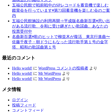
五福公民館で戦前戦中のSPレコードを蓄音機で楽しむ
鑑賞会を行っています◉第73回蓄音機を楽しむ会のご案
内
五福公民館施設の利用再開⇒平成版名曲新百選◉思い出
がある流行歌、令和に受け継ぎたい歌謡曲。あなたの
投票受付中
名曲新百選◉歌のヒットで柳並木が復活 東京行進曲〜
佐藤千夜子・朝ドラにもなった流行歌手第１号の金字
塔、昭和の歌謡曲第１号
最近のコメント
Hello world!
に
WordPress コメントの投稿者
より
Hello world!
に
Mr WordPress
より
Hello world!
に
Mr WordPress
より
メタ情報
ログイン
投稿フィード
コメントフィード