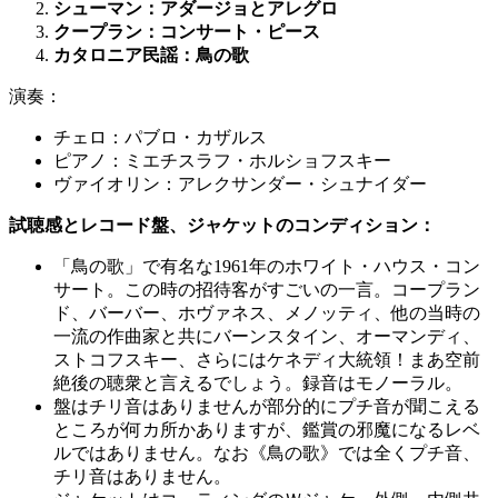
シューマン：アダージョとアレグロ
クープラン：コンサート・ピース
カタロニア民謡：鳥の歌
演奏：
チェロ：パブロ・カザルス
ピアノ：ミエチスラフ・ホルショフスキー
ヴァイオリン：アレクサンダー・シュナイダー
試聴感とレコード盤、ジャケットのコンディション：
「鳥の歌」で有名な1961年のホワイト・ハウス・コン
サート。この時の招待客がすごいの一言。コープラン
ド、バーバー、ホヴァネス、メノッティ、他の当時の
一流の作曲家と共にバーンスタイン、オーマンディ、
ストコフスキー、さらにはケネディ大統領！まあ空前
絶後の聴衆と言えるでしょう。録音はモノーラル。
盤はチリ音はありませんが部分的にプチ音が聞こえる
ところが何カ所かありますが、鑑賞の邪魔になるレベ
ルではありません。なお《鳥の歌》では全くプチ音、
チリ音はありません。