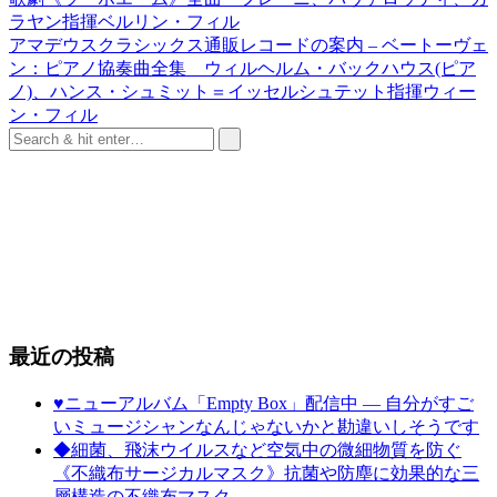
ラヤン指揮ベルリン・フィル
アマデウスクラシックス通販レコードの案内 – ベートーヴェ
ン：ピアノ協奏曲全集 ウィルヘルム・バックハウス(ピア
ノ)、ハンス・シュミット＝イッセルシュテット指揮ウィー
ン・フィル
最近の投稿
♥ニューアルバム「Empty Box」配信中 ― 自分がすご
いミュージシャンなんじゃないかと勘違いしそうです
◆細菌、飛沫ウイルスなど空気中の微細物質を防ぐ
《不織布サージカルマスク》抗菌や防塵に効果的な三
層構造の不織布マスク