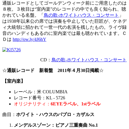
通販レコードとしてゴールデンウィーク前にご用意したのは
８枚。３枚目は“室内楽”のレコードの中でも良く知られ、聴
かれている名盤。「
鳥の歌-ホワイトハウス・コンサート
」
は1938年以来公の席では演奏を中止していた巨匠が、ケネデ
ィ大統領に招かれて一世一代の名演を残したもの。ライヴ録
音のハンディもあるのに室内楽では最も聴かれています。Ｃ
Ｄは
http://ow.ly/4J6hY
CD：
鳥の歌-ホワイトハウス・コンサート
☆
通販レコード 新着盤 2011年４月30日掲載
☆
【室内楽】
レーベル：米 COLUMBIA
レコード番号：KL - 5726
オリジナリティ：
6EYEラベル、1stラベル
曲目：
ホワイト・ハウスのパブロ・カザルス
メンデルスゾーン：ピアノ三重奏曲 No.1