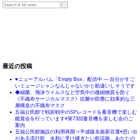
最近の投稿
♥ニューアルバム「Empty Box」配信中 ― 自分がすご
いミュージシャンなんじゃないかと勘違いしそうです
◆細菌、飛沫ウイルスなど空気中の微細物質を防ぐ
《不織布サージカルマスク》抗菌や防塵に効果的な三
層構造の不織布マスク
五福公民館で戦前戦中のSPレコードを蓄音機で楽しむ
鑑賞会を行っています◉第73回蓄音機を楽しむ会のご
案内
五福公民館施設の利用再開⇒平成版名曲新百選◉思い出
がある流行歌、令和に受け継ぎたい歌謡曲。あなたの