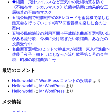
◆細菌、飛沫ウイルスなど空気中の微細物質を防ぐ
《不織布サージカルマスク》抗菌や防塵に効果的な三
層構造の不織布マスク
五福公民館で戦前戦中のSPレコードを蓄音機で楽しむ
鑑賞会を行っています◉第73回蓄音機を楽しむ会のご
案内
五福公民館施設の利用再開⇒平成版名曲新百選◉思い出
がある流行歌、令和に受け継ぎたい歌謡曲。あなたの
投票受付中
名曲新百選◉歌のヒットで柳並木が復活 東京行進曲〜
佐藤千夜子・朝ドラにもなった流行歌手第１号の金字
塔、昭和の歌謡曲第１号
最近のコメント
Hello world!
に
WordPress コメントの投稿者
より
Hello world!
に
Mr WordPress
より
Hello world!
に
Mr WordPress
より
メタ情報